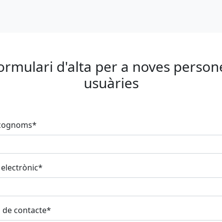
ormulari d'alta per a noves person
usuàries
 cognoms
*
electrònic
*
 de contacte
*