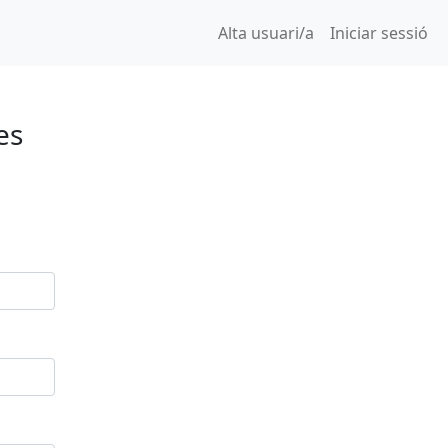
(current)
Alta usuari/a
Iniciar sessió
es